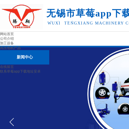
无锡市草莓app下
卓机械有限公司
WUXI TENGXIANG MACHINERY C
网站首页
公司介绍
加工设备
高压电机产品
新闻中心
在线留言
联系草莓app下载地址安卓