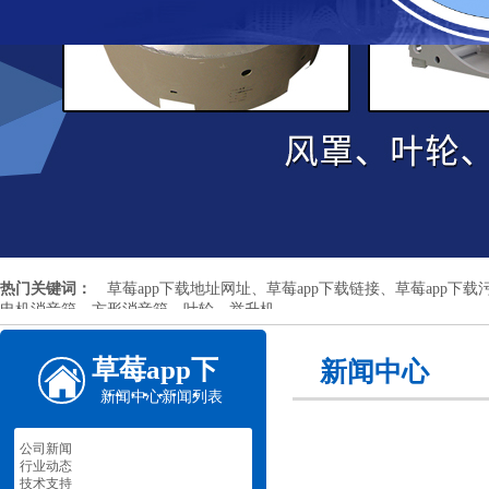
热门关键词：
草莓app下载地址网址、草莓app下载链接、草莓app下载污
电机消音箱、方形消音箱、叶轮、举升机
草莓app下
新闻中心
新闻中心
新闻列表
载地址安
卓机械
公司新闻
行业动态
技术支持